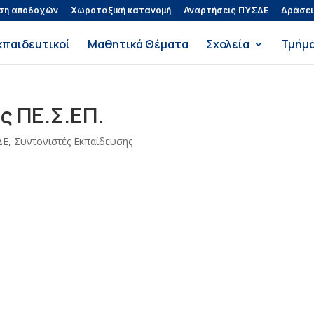
ση αποδοχών
Χωροταξική κατανομή
Αναρτήσεις ΠΥΣΔΕ
Δράσει
κπαιδευτικοί
Μαθητικά Θέματα
Σχολεία
Τμήμ
 ΠΕ.Σ.ΕΠ.
ΔΕ
,
Συντονιστές Εκπαίδευσης