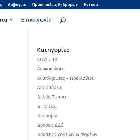
ς
Δι@ύγεια
Προκηρύξεις Εκδρομών
Έντυπα
ατα
Επικοινωνία
Kατηγορίες
COVID-19
Ανακοινώσεις
Αναπληρωτές – Ωρομίσθιοι
Αποσπάσεις
Δελτία Τύπου
ΔΗΜ.Ω.Σ.
Διορισμοί
Δράσεις ΔΔΕ
Δράσεις Σχολείων & Φορέων