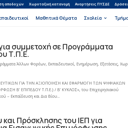
ση αποδοχών
Χωροταξική κατανομή
Αναρτήσεις ΠΥΣΔΕ
Δράσει
κπαιδευτικοί
Μαθητικά Θέματα
Σχολεία
Τμήμ
 για συμμετοχή σε Προγράμματα
υ Τ.Π.Ε.
γράμματα Άλλων Φορέων
,
Εκπαιδευτικοί
,
Ενημέρωση
,
Εξετάσεις
,
Χωρ
ΑΙΔΕΥΤΙΚΩΝ ΓΙΑ ΤΗΝ ΑΞΙΟΠΟΙΗΣΗ ΚΑΙ ΕΦΑΡΜΟΓΗ ΤΩΝ ΨΗΦΙΑΚΩΝ
ΣΗ Β’ ΕΠΙΠΕΔΟΥ Τ.Π.Ε.) / B’ ΚΥΚΛΟΣ», του Επιχειρησιακού
 – Εκπαίδευση και Δια Βίου...
 και Πρόσκλησης του ΙΕΠ για
μα Εισαγωγικής Επιμόρφωσης