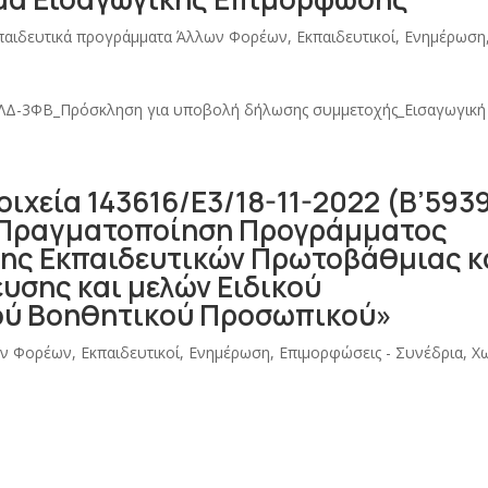
παιδευτικά προγράμματα Άλλων Φορέων
,
Εκπαιδευτικοί
,
Ενημέρωση
Δ-3ΦΒ_Πρόσκληση για υποβολή δήλωσης συμμετοχής_Εισαγωγική
ιχεία 143616/Ε3/18-11-2022 (Β’593
«Πραγματοποίηση Προγράμματος
ης Εκπαιδευτικών Πρωτοβάθμιας κ
υσης και μελών Ειδικού
κού Βοηθητικού Προσωπικού»
ων Φορέων
,
Εκπαιδευτικοί
,
Ενημέρωση
,
Επιμορφώσεις - Συνέδρια
,
Χ