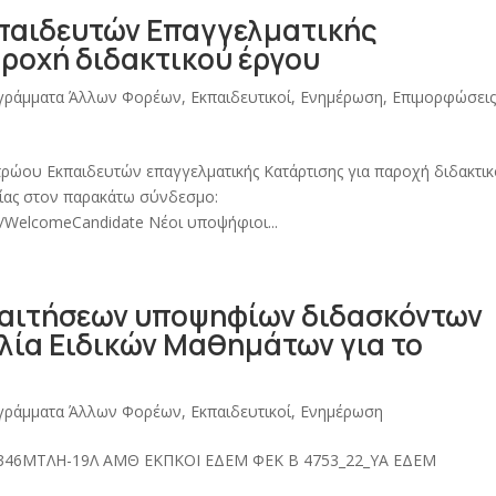
παιδευτών Επαγγελματικής
παροχή διδακτικού έργου
ογράμματα Άλλων Φορέων
,
Εκπαιδευτικοί
,
Ενημέρωση
,
Επιμορφώσεις
τρώου Εκπαιδευτών επαγγελματικής Κατάρτισης για παροχή διδακτι
είας στον παρακάτω σύνδεσμο:
on/WelcomeCandidate Νέοι υποψήφιοι...
 αιτήσεων υποψηφίων διδασκόντων
αλία Ειδικών Μαθημάτων για το
ογράμματα Άλλων Φορέων
,
Εκπαιδευτικοί
,
Ενημέρωση
46ΜΤΛΗ-19Λ ΑΜΘ ΕΚΠΚΟΙ ΕΔΕΜ ΦΕΚ Β 4753_22_ΥΑ ΕΔΕΜ