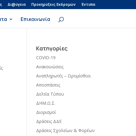
ς
Δι@ύγεια
Προκηρύξεις Εκδρομών
Έντυπα
ατα
Επικοινωνία
Kατηγορίες
COVID-19
Ανακοινώσεις
ίς
Αναπληρωτές – Ωρομίσθιοι
Αποσπάσεις
Δελτία Τύπου
ΔΗΜ.Ω.Σ.
Διορισμοί
Δράσεις ΔΔΕ
Δράσεις Σχολείων & Φορέων