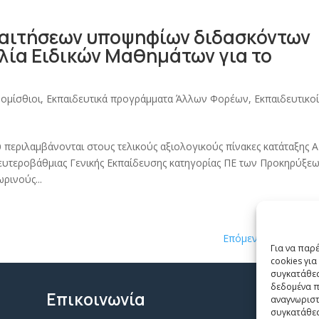
 αιτήσεων υποψηφίων διδασκόντων
αλία Ειδικών Μαθημάτων για το
ομίσθιοι
,
Εκπαιδευτικά προγράμματα Άλλων Φορέων
,
Εκπαιδευτικο
εριλαμβάνονται στους τελικούς αξιολογικούς πίνακες κατάταξης Α 
υτεροβάθμιας Γενικής Εκπαίδευσης κατηγορίας ΠΕ των Προκηρύξε
ρινούς...
Επόμενες Καταχωρίσ
Για να παρ
cookies γι
συγκατάθεσ
δεδομένα π
Επικοινωνία
αναγνωριστ
συγκατάθεσ