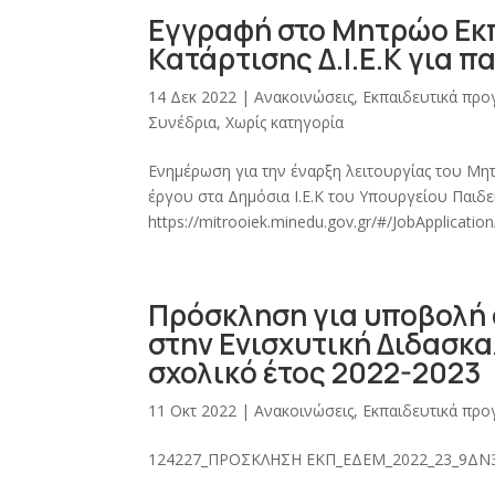
Εγγραφή στο Μητρώο Εκ
Κατάρτισης Δ.Ι.Ε.Κ για 
14 Δεκ 2022
|
Ανακοινώσεις
,
Εκπαιδευτικά πρ
Συνέδρια
,
Χωρίς κατηγορία
Ενημέρωση για την έναρξη λειτουργίας του Μη
έργου στα Δημόσια Ι.Ε.Κ του Υπουργείου Παιδ
https://mitrooiek.minedu.gov.gr/#/JobApplicati
Πρόσκληση για υποβολή
στην Ενισχυτική Διδασκ
σχολικό έτος 2022-2023
11 Οκτ 2022
|
Ανακοινώσεις
,
Εκπαιδευτικά πρ
124227_ΠΡΟΣΚΛΗΣΗ ΕΚΠ_ΕΔΕΜ_2022_23_9ΔΝ3