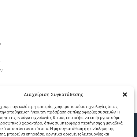
ί
,
́
ων
Διαχείριση Συγκατάθεσης
εις »
έχουμε την καλύτερη εμπειρία, χρησιμοποιούμε τεχνολογίες όπως
α την αποθήκευση ή/και την πρόσβαση σε πληροφορίες συσκευών. Η
η για τις εν λόγω τεχνολογίες θα μας επιτρέψει να επεξεργαστούμε
ροσωπικού χαρακτήρα, όπως συμπεριφορά περιήγησης ή μοναδικά
Σχετικά
ικά σε αυτόν τον ιστότοπο. Η μη συγκατάθεση ή η ανάκληση της
ης, μπορεί να επηρεάσει αρνητικά ορισμένες λειτουργίες και