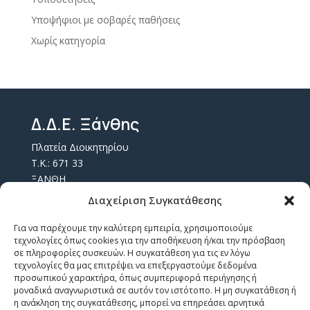
Υποψήφιοι με σοβαρές παθήσεις
Χωρίς κατηγορία
Δ.Δ.Ε. Ξάνθης
Πλατεία Διοικητηρίου
Τ.Κ.: 671 33
ΞΑΝΘΗ
Τ.Θ. 157
Διαχείριση Συγκατάθεσης
Επικοινωνία
Για να παρέχουμε την καλύτερη εμπειρία, χρησιμοποιούμε
τεχνολογίες όπως cookies για την αποθήκευση ή/και την πρόσβαση
σε πληροφορίες συσκευών. Η συγκατάθεση για τις εν λόγω
email: mail@dide.xan.sch.gr
τεχνολογίες θα μας επιτρέψει να επεξεργαστούμε δεδομένα
τηλ: 2541350304
προσωπικού χαρακτήρα, όπως συμπεριφορά περιήγησης ή
μοναδικά αναγνωριστικά σε αυτόν τον ιστότοπο. Η μη συγκατάθεση ή
η ανάκληση της συγκατάθεσης, μπορεί να επηρεάσει αρνητικά